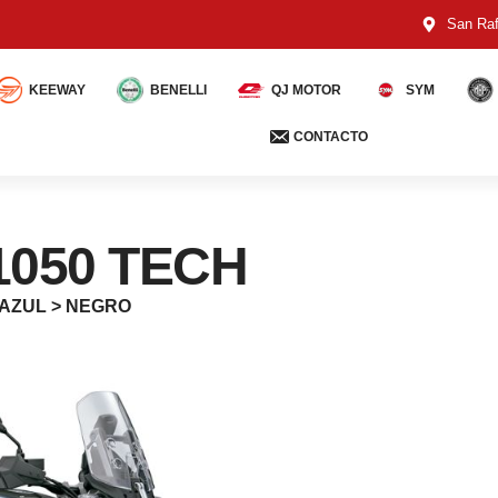
San Raf
KEEWAY
BENELLI
QJ MOTOR
SYM
CONTACTO
1050 TECH
> AZUL > NEGRO