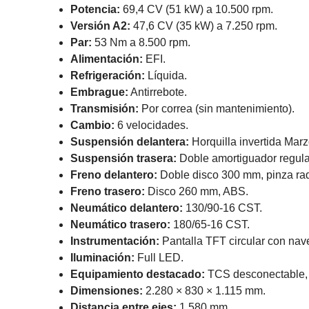
Potencia:
69,4 CV (51 kW) a 10.500 rpm.
Versión A2:
47,6 CV (35 kW) a 7.250 rpm.
Par:
53 Nm a 8.500 rpm.
Alimentación:
EFI.
Refrigeración:
Líquida.
Embrague:
Antirrebote.
Transmisión:
Por correa (sin mantenimiento).
Cambio:
6 velocidades.
Suspensión delantera:
Horquilla invertida Mar
Suspensión trasera:
Doble amortiguador regula
Freno delantero:
Doble disco 300 mm, pinza rad
Freno trasero:
Disco 260 mm, ABS.
Neumático delantero:
130/90‑16 CST.
Neumático trasero:
180/65‑16 CST.
Instrumentación:
Pantalla TFT circular con nav
Iluminación:
Full LED.
Equipamiento destacado:
TCS desconectable,
Dimensiones:
2.280 × 830 × 1.115 mm.
Distancia entre ejes:
1.580 mm.