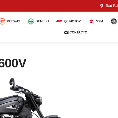
San Raf
KEEWAY
BENELLI
QJ MOTOR
SYM
CONTACTO
600V