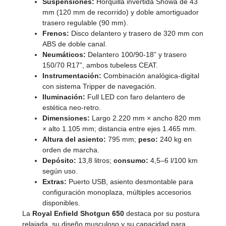
Suspensiones:
Horquilla invertida Showa de 43
mm (120 mm de recorrido) y doble amortiguador
trasero regulable (90 mm).
Frenos:
Disco delantero y trasero de 320 mm con
ABS de doble canal.
Neumáticos:
Delantero 100/90-18” y trasero
150/70 R17”, ambos tubeless CEAT.
Instrumentación:
Combinación analógica-digital
con sistema Tripper de navegación.
Iluminación:
Full LED con faro delantero de
estética neo-retro.
Dimensiones:
Largo 2.220 mm × ancho 820 mm
× alto 1.105 mm; distancia entre ejes 1.465 mm.
Altura del asiento:
795 mm;
peso:
240 kg en
orden de marcha.
Depósito:
13,8 litros;
consumo:
4,5–6 l/100 km
según uso.
Extras:
Puerto USB, asiento desmontable para
configuración monoplaza, múltiples accesorios
disponibles.
La
Royal Enfield Shotgun 650
destaca por su postura
relajada, su diseño musculoso y su capacidad para