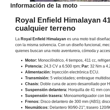
Información de la moto
Royal Enfield Himalayan 411
cualquier terreno
La
Royal Enfield Himalayan
es una moto trail diseñad
con la misma solvencia. Con un diseño funcional, mecán
quienes buscan una moto aventurera, cómoda y accesi
Motor:
Monocilíndrico, 4 tiempos, 411 cc, refrige
Potencia:
24,3 CV a 6.500 rpm;
Par:
32 Nm a 4.
Alimentación:
Inyección electrónica ECU.
Transmisión:
5 velocidades; embrague multidisc
Chasis:
Doble cuna de acero desarrollado por H
Suspensión delantera:
Horquilla de 41 mm con
Suspensión trasera:
Monoamortiguador con biel
Frenos:
Disco delantero de 300 mm (ABS); disc
Neumáticos:
Delantero 90/90-21”; trasero 120/9