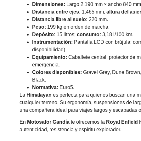
Dimensiones:
Largo 2.190 mm × ancho 840 mm 
Distancia entre ejes:
1.465 mm;
altura del asie
Distancia libre al suelo:
220 mm.
Peso:
199 kg en orden de marcha.
Depósito:
15 litros;
consumo:
3,18 l/100 km.
Instrumentación:
Pantalla LCD con brújula; com
disponibilidad).
Equipamiento:
Caballete central, protector de mo
emergencia.
Colores disponibles:
Gravel Grey, Dune Brown, 
Black.
Normativa:
Euro5.
La
Himalayan
es perfecta para quienes buscan una moto
cualquier terreno. Su ergonomía, suspensiones de largo 
una compañera ideal para viajes largos y escapadas of
En
Motosafor Gandía
te ofrecemos la
Royal Enfield
autenticidad, resistencia y espíritu explorador.