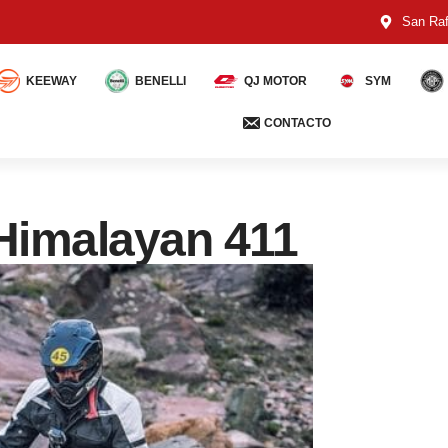
San Raf
KEEWAY
BENELLI
QJ MOTOR
SYM
CONTACTO
 Himalayan 411