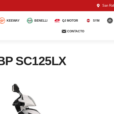
San Raf
KEEWAY
BENELLI
QJ MOTOR
SYM
CONTACTO
MBP SC125LX