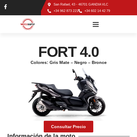
San Rafael, 43 - 46701 GANDIA VLC
+34 962 873 221
+34 602 14 42 79
TALLER DE MOTOS EN GANDÍA
FORT 4.0
Colores: Gris Mate – Negro – Bronce
Consultar Precio
Información de la moto