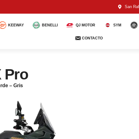
San Raf
KEEWAY
BENELLI
QJ MOTOR
SYM
CONTACTO
 Pro
rde – Gris