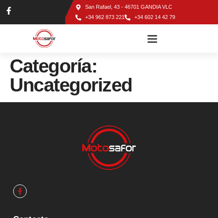
San Rafael, 43 - 46701 GANDIA VLC
+34 962 873 221
+34 602 14 42 79
TALLER DE MOTOS EN GANDÍA
Categoría:
Uncategorized