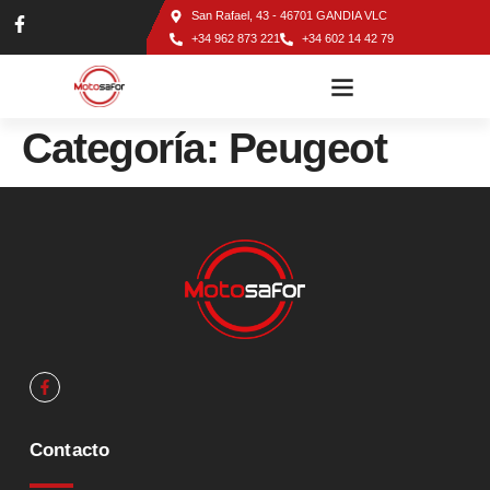
San Rafael, 43 - 46701 GANDIA VLC
+34 962 873 221
+34 602 14 42 79
TALLER DE MOTOS EN GANDÍA
Categoría:
Peugeot
Contacto