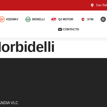
San Raf
KEEWAY
BENELLI
QJ MOTOR
SYM
CONTACTO
orbidelli
GANDIA VLC