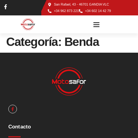
San Rafael, 43 - 46701 GANDIA VLC
+34 962 873 221
+34 602 14 42 79
TALLER DE MOTOS EN GANDÍA
Categoría:
Benda
Contacto